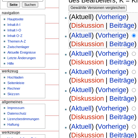
des Bearbeiters, K = K
navigation
(Aktuell) (
Vorherige
)
Hauptseite
(
Diskussion
|
Beiträge
)
Inhalt A-I
Inhalt I-O
(
Aktuell
) (
Vorherige
)
Inhalt O-Z
Themen A-Z
(
Diskussion
|
Beiträge
)
Zwischenlager
(
Aktuell
) (
Vorherige
)
Aktuelle Ereignisse
Letzte Änderungen
(
Diskussion
|
Beiträge
)
Hilfe
(
Aktuell
) (
Vorherige
)
werkzeug
Hochladen
(
Diskussion
|
Beiträge
)
Seitenleiste
(
Aktuell
) (
Vorherige
)
Rechner
Skizzen
(
Diskussion
|
Beiträge
)
allgemeines
(
Aktuell
) (
Vorherige
)
Impressum
Datenschutz
(
Diskussion
|
Beiträge
)
Lizenzbestimmungen
(
Aktuell
) (
Vorherige
)
Haftung
werkzeuge
(
Diskussion
|
Beiträge
)