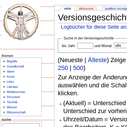
seite
diskussion
quelltext anzeig
Versionsgeschich
Logbücher für diese Seite an
Suche in der Versionsgeschichte
bis Jahr:
und Monat:
themen
(Neueste |
Älteste
) Zeige
Begriffe
250
|
500
)
Gesellschaft
Ideen
Zur Anzeige der Änderun
Kunst
Links
auswählen und die Schalt
Literatur
klicken.
Medienschau
Personen
(Aktuell) = Unterschied
Technik
Wissen
Unterschied zur vorher
Wissenschaft
Uhrzeit/Datum = Versio
suche