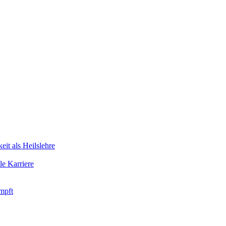
eit als Heilslehre
le Karriere
ämpft