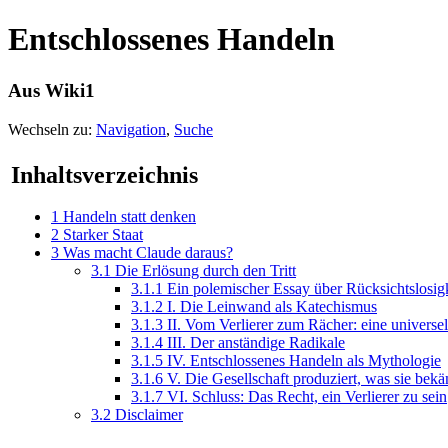
Entschlossenes Handeln
Aus Wiki1
Wechseln zu:
Navigation
,
Suche
Inhaltsverzeichnis
1
Handeln statt denken
2
Starker Staat
3
Was macht Claude daraus?
3.1
Die Erlösung durch den Tritt
3.1.1
Ein polemischer Essay über Rücksichtslosigk
3.1.2
I. Die Leinwand als Katechismus
3.1.3
II. Vom Verlierer zum Rächer: eine universel
3.1.4
III. Der anständige Radikale
3.1.5
IV. Entschlossenes Handeln als Mythologie
3.1.6
V. Die Gesellschaft produziert, was sie bek
3.1.7
VI. Schluss: Das Recht, ein Verlierer zu sein
3.2
Disclaimer