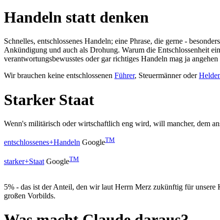
Handeln statt denken
Schnelles, entschlossenes Handeln; eine Phrase, die gerne - besonde
Ankündigung und auch als Drohung. Warum die Entschlossenheit eines 
verantwortungsbewusstes oder gar richtiges Handeln mag ja angehen
Wir brauchen keine entschlossenen
Führer
, Steuermänner oder
Helde
Starker Staat
Wenn's militärisch oder wirtschaftlich eng wird, will mancher, dem a
TM
entschlossenes+Handeln
Google
TM
starker+Staat
Google
5% - das ist der Anteil, den wir laut Herrn Merz zukünftig für unsere
großen Vorbilds.
Was macht Claude daraus?